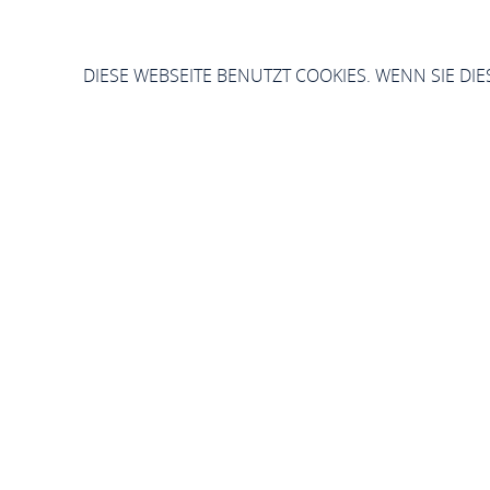
DIESE WEBSEITE BENUTZT COOKIES. WENN SIE DI
St
Sie sind hier:
Startseite
Verwaltun