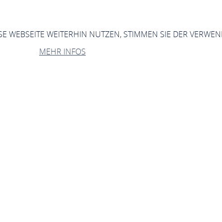
ESE WEBSEITE WEITERHIN NUTZEN, STIMMEN SIE DER VERWE
MEHR INFOS
raßenreinigungsatz
vom 24.6.1994
g und Politik
Satzungen
Straßenreinigungsatzung