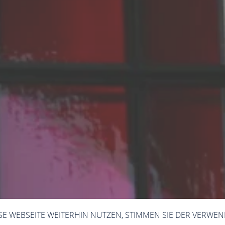
ESE WEBSEITE WEITERHIN NUTZEN, STIMMEN SIE DER VERWE