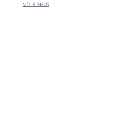
MEHR INFOS
Das Fenster
Wernerkapelle Bacharac
Kunst und Kultur
Das Fenster
allation „DAS FENSTER – Wernerkapelle Bacharach