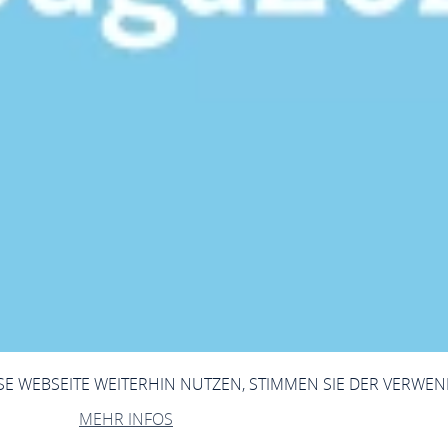
ESE WEBSEITE WEITERHIN NUTZEN, STIMMEN SIE DER VERWE
MEHR INFOS