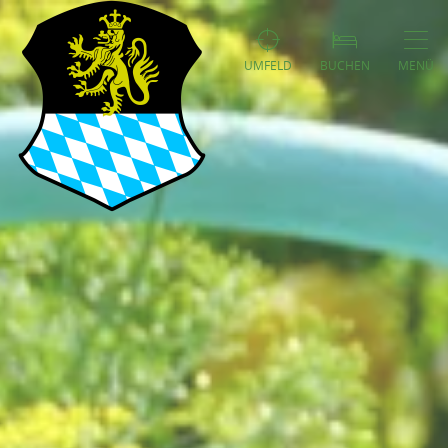
UMFELD
BUCHEN
MENÜ