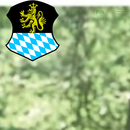
UMFELD
BUCHEN
MENÜ