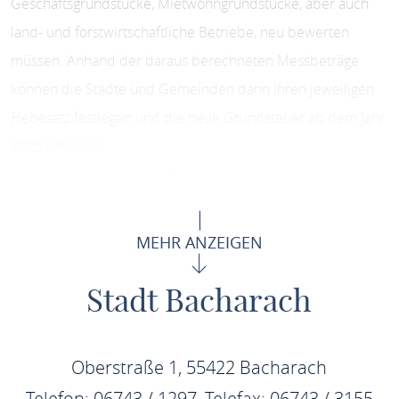
Geschäftsgrundstücke, Mietwohngrundstücke, aber auch
land- und forstwirtschaftliche Betriebe, neu bewerten
müssen. Anhand der daraus berechneten Messbeträge
können die Städte und Gemeinden dann ihren jeweiligen
Hebesatz festlegen und die neue Grundsteuer ab dem Jahr
2025 erheben.
Anders als bei der Hauptfeststellung der Einheitswerte, die
in den westdeutschen Bundesländern letztmalig zum 1.
Januar 1964 stattgefunden hat, werden nunmehr alle Daten
MEHR ANZEIGEN
digital erfasst.
Die bisherige dreistufige Berechnung der Grundsteuer wird
Stadt Bacharach
in Rheinland-Pfalz beibehalten:
Oberstraße 1, 55422 Bacharach
Telefon: 06743 / 1297, Telefax: 06743 / 3155