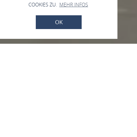
COOKIES ZU.
MEHR INFOS
OK
Sonntag, 13.09.2026
Tag des offenen
Denkmals
Blücherstraße / Ecke Borbachstraße, 55422