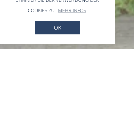
COOKIES ZU.
MEHR INFOS
OK
Rundturm oder „Halber
Wehrturm“
Mainzer Straße, 55413 Rheindiebach