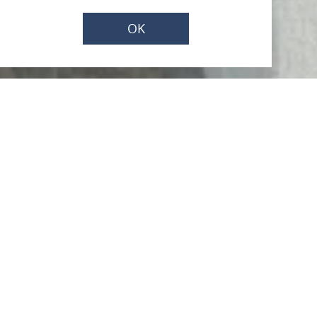
OK
Ringmauer
Oberstraße10, 55422 Bacharach
ANRUFEN
KARTE