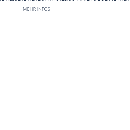
MEHR INFOS
scher Stadtmauerr
Oberstraße 10, 55422 Bacharach
ANRUFEN
KARTE