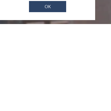
OK
Parkplatz an der
Anlegestelle
Rheinanlagen, 55422 Bacharach
ANRUFEN
KARTE