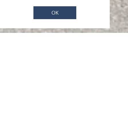
OK
e-Auto Ladestation
Mainzer Straße / Höhe Bahnhof, 55422 Bacharach
ANRUFEN
KARTE