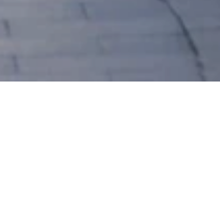
Stadtbefestigung /
Stadtmauer
An der Stadtmauer, 55422 Bacharach