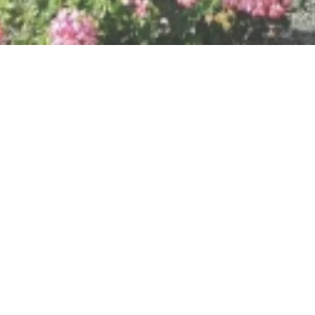
Friedhof Stadt
Bacharach
An der B9, 55422 Bacharach
CALL
MAP